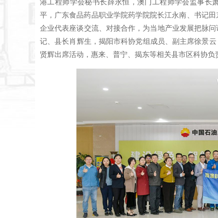
港工程师学会秘书长薛永恒，澳门工程师学会监事长
平，广东食品药品职业学院药学院院长江永南、书记田
企业代表座谈交流、对接合作，为当地产业发展把脉问
记、县长肖辉生，揭阳市科协党组成员、副主席徐景云
贤辉出席活动，惠来、普宁、揭东等相关县市区科协负