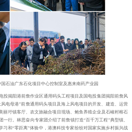
中国石油广东石化项目中心控制室及惠来南药产业园
国电投揭阳港前詹作业区通用码头工程项目及国电投集团揭阳前詹风
上风电母港”前詹通用码头项目及海上风电项目的开发、建造、运营
美丽圩镇客厅、农文旅融合项目现场、鲍鱼养殖企业及石峻村榕石
团一行。林思奋向专家团介绍了前詹镇打造“百千万工程”典型镇、
学习和“零距离”体验中，港澳科技专家纷纷对国家实施乡村振兴战