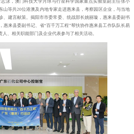
萧志泳，澳门科技大学月球与行星科学国家重点实验室副主任张小
东山等共20位港澳及内地专家走进惠来县，考察园区企业，与当地
诊、建言献策。揭阳市市委常委、统战部长姚丽璇，惠来县委副书
，惠来县委副书记、省“百千万工程”帮扶协作惠来县工作队队长易
责人、相关职能部门及企业代表参与了相关活动。