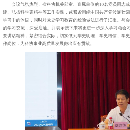
会议气氛热烈，省科协机关部室、直属单位的10名党员同志
建、弘扬科学家精神等工作实践，或紧紧围绕中国共产党波澜壮阔
学习中的体悟，同时对党史学习教育的经验做法进行了汇报。与会
的学习交流，深受启迪。并表示接下来将更进一步深入学习领会习
要讲话精神，紧密结合实际，切实做到学史明理、学史增信、学史
作岗位，为科协事业高质量发展做出应有贡献。