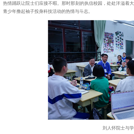
热情踊跃让院士们应接不暇。那时那刻的执信校园，处处洋溢着大
青少年撸起袖子投身科技活动的热情与斗志。
刘人怀院士与学