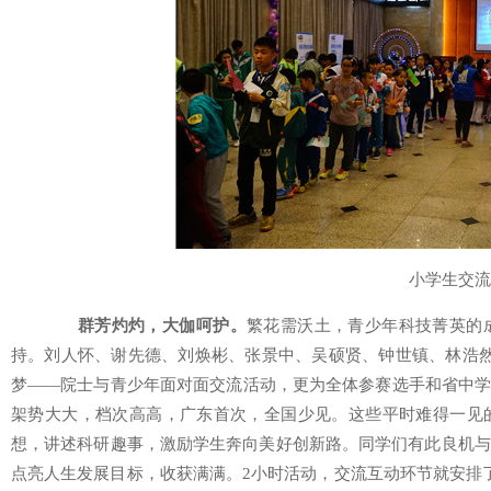
小学生交流
群芳灼灼，大伽呵护。
繁花需沃土，青少年科技菁英的
持。刘人怀、谢先德、刘焕彬、张景中、吴硕贤、钟世镇、林浩然等
梦——院士与青少年面对面交流活动，更为全体参赛选手和省中学
架势大大，档次高高，广东首次，全国少见。这些平时难得一见
想，讲述科研趣事，激励学生奔向美好创新路。同学们有此良机与
点亮人生发展目标，收获满满。2小时活动，交流互动环节就安排